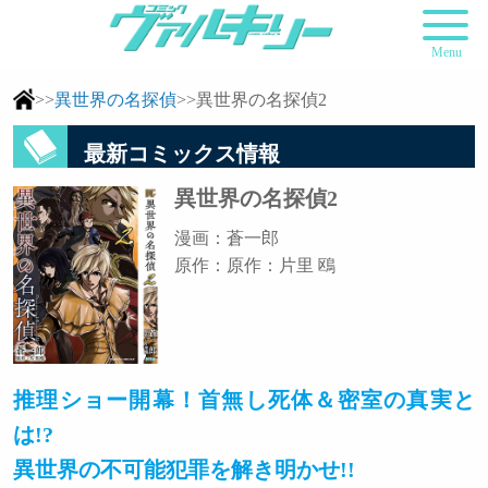
Menu
>>
異世界の名探偵
>>異世界の名探偵2
最新コミックス情報
異世界の名探偵2
漫画：蒼一郎
原作：原作：片里 鴎
推理ショー開幕！首無し死体＆密室の真実と
は!?
異世界の不可能犯罪を解き明かせ!!