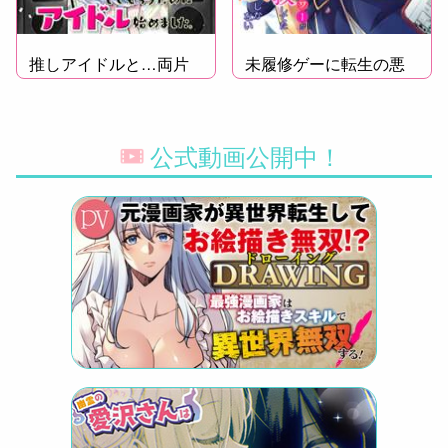
推しアイドルと…両片
未履修ゲーに転生の悪
想い!?
役令嬢
公式動画公開中！