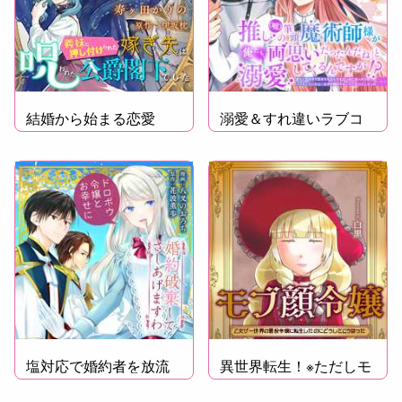
結婚から始まる恋愛
溺愛＆すれ違いラブコ
譚！
メディ
塩対応で婚約者を放流
異世界転生！※ただしモ
ブ顔