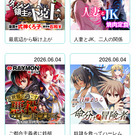
最底辺から駆け上が
人妻とJK、二人の関係
れ！
は……？
2026.06.04
2026.06.04
ご都合主義者に鉄槌
奴隷を救ってハーレム