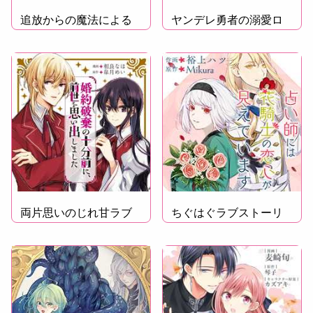
追放からの魔法による
ヤンデレ勇者の溺愛ロ
逆転劇
マンス
両片思いのじれ甘ラブ
ちぐはぐラブストーリ
コメ
ー！