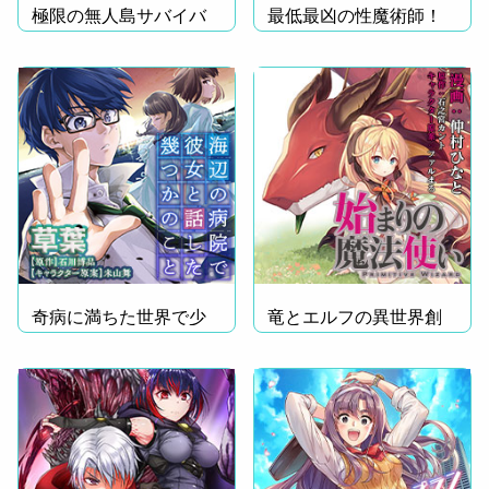
極限の無人島サバイバ
最低最凶の性魔術師！
ル！
奇病に満ちた世界で少
竜とエルフの異世界創
年は…
世！