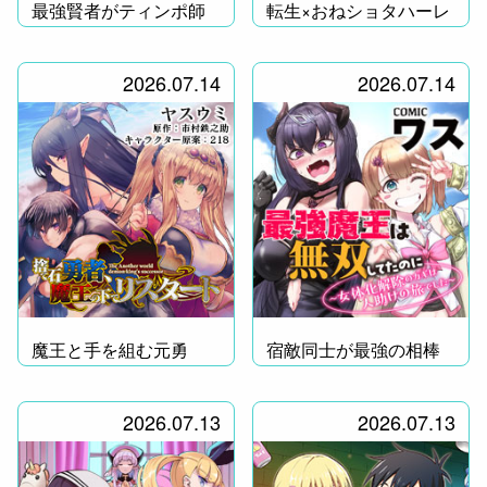
最強賢者がティンポ師
転生×おねショタハーレ
に!?
ム！
2026.07.14
2026.07.14
魔王と手を組む元勇
宿敵同士が最強の相棒
者！
に!?
2026.07.13
2026.07.13