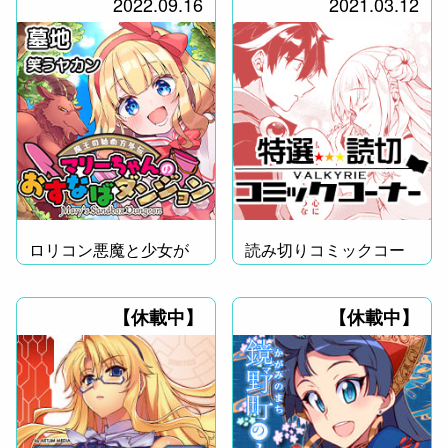
2022.09.16
2021.03.12
ロリコン悪魔と少女が
読み切りコミックコー
大冒険!?
ナー！
【休載中】
【休載中】