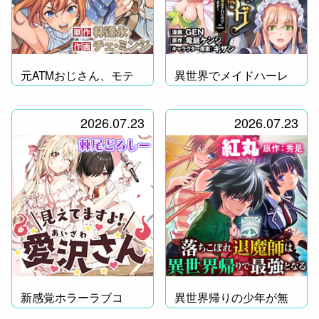
元ATMおじさん、モテ
異世界でメイドハーレ
る！
ム無双！
2026.07.23
2026.07.23
新感覚ホラーラブコ
異世界帰りの少年が無
メ！
双！