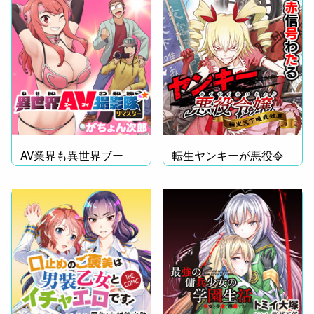
AV業界も異世界ブー
転生ヤンキーが悪役令
ム？
嬢に!?