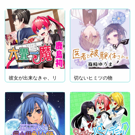
彼女が出来なきゃ、リ
切ないヒミツの物
アル爆発!?
語……