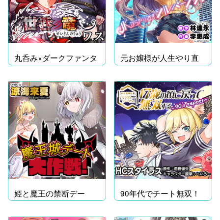
丸呑み×ダークファンタ
元お嬢様が人生やり直
ジー!!
し!?
姫と魔王の禁断デー
90年代でチート無双！
ト！