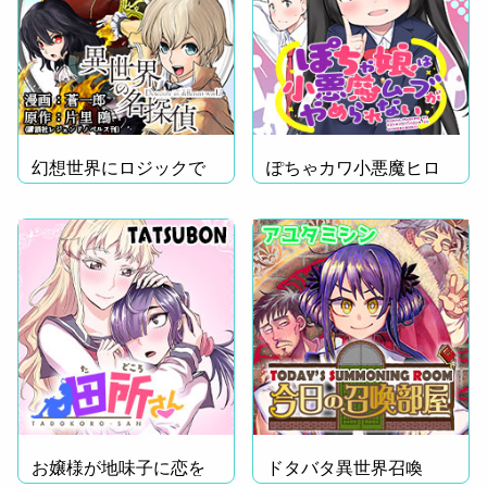
幻想世界にロジックで
ぽちゃカワ小悪魔ヒロ
挑む！
イン登場!
お嬢様が地味子に恋を
ドタバタ異世界召喚
した!?
記！