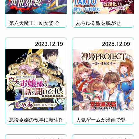
第六天魔王、幼女姿で
あらゆる敵を脱がせ
降臨！
て、奴隷化!!
2023.12.19
2025.12.09
悪役令嬢の執事に転生!?
人気ゲームが漫画で登
場！