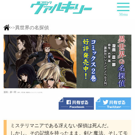
Menu
>>異世界の名探偵
漫画：蒼一郎
原作：片里 鴎（講談社レジェンドノベルス刊）
ミステリマニアである冴えない探偵は死んだ。
しかし、その記憶を持ったまま、剣と魔法、そしてモ