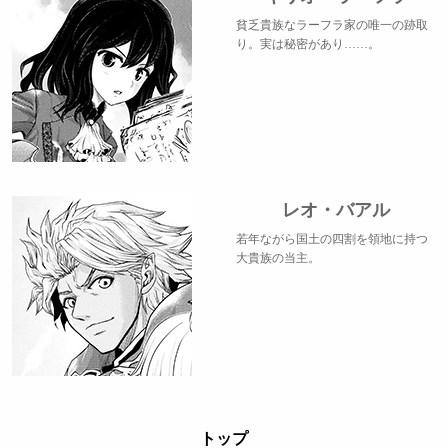
貧乏貴族なラーフラ家の唯一の跡取
り。実は秘密があり……。
レオ・バアル
若年ながら国土の四割を領地に持つ
大貴族の当主。
トップ