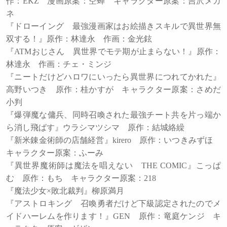
作：EKZ 漫画原案：空蝉 キャラクター原案：吉沢メガ
ネ
『ドローイング 最強漫画家はお絵描きスキルで異世界無
双する！』原作：林達永 作画：金光鉉
『ATMおじさん 異世界でモテ期が止まらない！』原作：
林達永 作画：チェ・ミンジ
『ニートだけどハロワにいったら異世界につれてかれた』
高野いつき 原作：桂かすが キャラクター原案：さめだ
小判
『爆弾魔な傭兵、同時召喚された最強チート共を片っ端か
ら消し飛ばす』ウラシマツシマ 原作：結城絡繰
『新米錬金術師の店舗経営』kirero 原作：いつきみずほ
キャラクター原案：ふーみ
『異世界魔術師は魔法を唱えない THE COMIC』こっぱ
む 原作：もち キャラクター原案：218
『魔法少女×敗北裁判』柳原満月
『アストロキング 召喚勇者だけど下級認定されたのでメ
イドハーレムを作ります！』GEN 原作：竜庭ケンジ キ