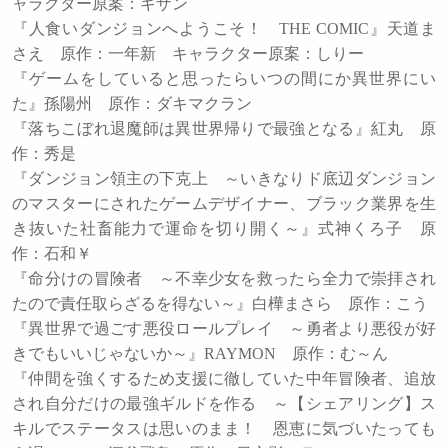
ャラクター原案：ギザン
『人食いダンジョンへようこそ！ THE COMIC』天道ま
さえ 原作：一年新 キャラクター原案：しりー
『ゲームをしていると思ったらいつの間にか異世界にい
た』孫陽州 原作：ダキマクラン
『落ちこぼれ退魔師は異世界帰りで最強となる』紅丸 原
作：秀是
『ダンジョン領主の下克上 ～いきなりド底辺ダンジョン
のマスターにされたゲームデザイナー、ブラック業界を生
き抜いた社畜能力で運命を切り開く～』式神くろ子 原
作：石和￥
『命分けの冒険者 ～不幸少女を救ったら全力で崇拝され
たので責任取らざるを得ない～』白樺まさら 原作：こう
『異世界で過ごす悪役ロールプレイ ～勇者より悪役が好
きでもいいじゃないか～』RAYMON 原作：む～ん
『仲間を強くするため支援に徹していた中年冒険者、追放
され自分だけの最強ギルドを作る ～【シェアリング】ス
キルでステータスは思いのまま！ 恩恵に気づいたっても