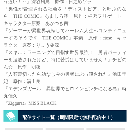
う遅い！～』深谷飛鳥 原作：日之影ソラ
『男性が管理される社会を「ディストピア」と呼ぶのな
ら THE COMIC』あましろ澪 原作：桐乃フリゲート
キャラクター原案：あかつき茜
『ゲーマーが異世界魂転してハーレム人生へコンティニュ
ーするそうです THE COMIC』零覇 原作：etose キャ
ラクター原案：りょう＠涼
『スキル：ラーニングで目指す世界最強！ 勇者パーティ
ーを追放されたけど、特に苦労はしていません！』チビの
ん☆ 原作：明夜
『人類裏切ったら幼なじみの勇者にぶっ殺された』池田圭
紀 原作：溝上良
『エデンズガール 異世界でヒロインピンチになる島』時
丸佳久
『Ziggurat』MISS BLACK
配信サイト一覧（期間限定で無料配信中！）