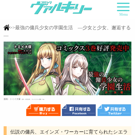
Menu
>>最強の傭兵少女の学園生活 ―少女と少女、邂逅する
―
漫画：トミイ大塚
原作：笹塔五郎
キャラクター原案：Enji
伝説の傭兵、エインズ・ワーカーに育てられたシエラ