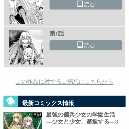
読む
第1話
読む
この作品に対するご感想はこちらから
最新コミックス情報
最強の傭兵少女の学園生活
―少女と少女、邂逅する―3