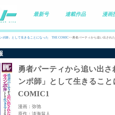
最新号
連載作品
漫画
ポ師」として生きることになった THE COMIC
>>勇者パーティから追い出され
報
勇者パーティから追い出さ
ンポ師」として生きること
COMIC1
漫画：弥弛
原作：淡海翁人