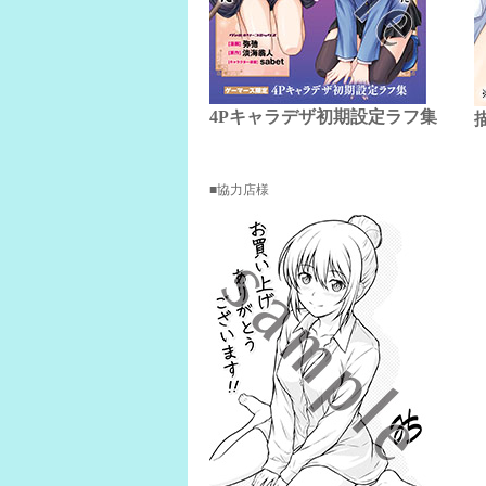
4Pキャラデザ初期設定ラフ集
協力店様