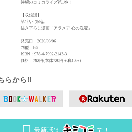
待望のコミカライズ第1巻！
【収録話】
第1話～第5話
描き下ろし漫画「アラメア 心の洗濯」
発売日：2026/03/06
判型：B6
ISBN：978-4-7992-2143-3
価格：792円(本体720円＋税10%）
らから!!
最新話は
で！