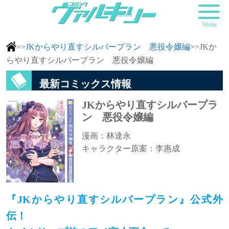
Menu
>>
JKからやり直すシルバープラン 悪役令嬢編
>>JKか
らやり直すシルバープラン 悪役令嬢編
最新コミックス情報
JKからやり直すシルバープラ
ン 悪役令嬢編
漫画：林達永
キャラクター原案：李惠成
『JKからやり直すシルバープラン』公式外
伝！