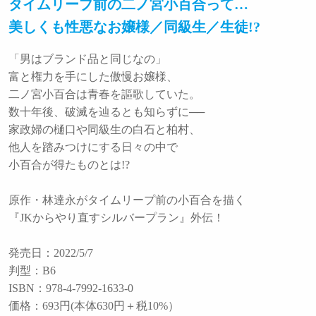
タイムリープ前の二ノ宮小百合って…
美しくも性悪なお嬢様／同級生／生徒!?
「男はブランド品と同じなの」
富と権力を手にした傲慢お嬢様、
二ノ宮小百合は青春を謳歌していた。
数十年後、破滅を辿るとも知らずに──
家政婦の樋口や同級生の白石と柏村、
他人を踏みつけにする日々の中で
小百合が得たものとは!?
原作・林達永がタイムリープ前の小百合を描く
『JKからやり直すシルバープラン』外伝！
発売日：2022/5/7
判型：B6
ISBN：978-4-7992-1633-0
価格：693円(本体630円＋税10%）