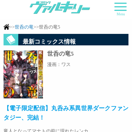
Menu
>>
世呑の竜
>>世呑の竜5
最新コミックス情報
世呑の竜5
漫画：ワス
【電子限定配信】丸呑み系異世界ダークファン
タジー、完結！
竜人となってマナトの前に現れたレンカ。