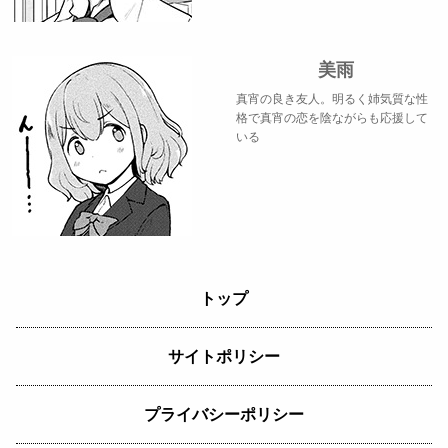
美雨
真宵の良き友人。明るく姉気質な性
格で真宵の恋を陰ながらも応援して
いる
トップ
サイトポリシー
プライバシーポリシー