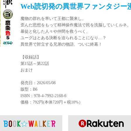
Web読切発の異世界ファンタジー
魔物の群れを率いて王都に襲来し、
歪んだ思想をもって精神操作魔法で民を洗脳していくルネ。
暴徒と化した人々や仲間を救うべく、
ユーグはとある決断を迫られることになり…？
異世界で対立する兄弟の物語、ついに終幕！
【収録話】
第15話～第22話
おまけ
発売日：2026/05/08
版型：B6
ISBN：978-4-7992-2168-6
価格：792円(本体720円＋税10%）