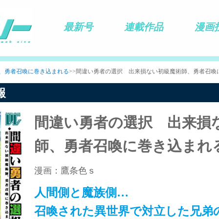
最新号
連載作品
漫画
、勇者召喚に巻き込まれる
>>間違い勇者の選択 出来損ない初級魔術師、勇者召喚
報
間違い勇者の選択 出来損
師、勇者召喚に巻き込まれ
漫画：鷹条色ｓ
人間側と魔族側…
召喚された異世界で対立した兄弟