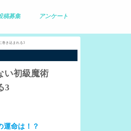
投稿募集
アンケート
に巻き込まれる3
ない初級魔術
る3
の運命は！？