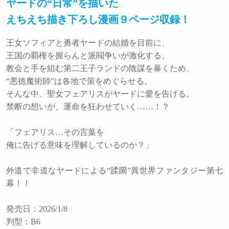
ヤードの“日常”を描いた
えちえち描き下ろし漫画９ページ収録！
王女ソフィアと勇者ヤードの結婚を目前に、
王国の覇権を握らんと派閥争いが激化する。
教会と手を組む第二王子ランドの陰謀を暴くため、
“悪徳魔術師”は各地で策をめぐらせる。
そんな中、聖女フェアリスがヤードに愛を告げる。
禁断の想いが、運命を狂わせていく……！？
「フェアリス…その言葉を
俺に告げる意味を理解しているのか？」
外道で非道なヤードによる“蹂躙”異世界ファンタジー第七
幕！！
発売日：2026/1/8
判型：B6