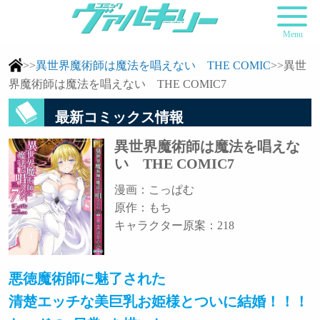
Menu
>>
異世界魔術師は魔法を唱えない THE COMIC
>>異世
界魔術師は魔法を唱えない THE COMIC7
最新コミックス情報
異世界魔術師は魔法を唱えな
い THE COMIC7
漫画：こっぱむ
原作：もち
キャラクター原案：218
悪徳魔術師に魅了された
清楚エッチな美巨乳お姫様とついに結婚！！！