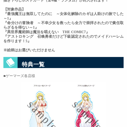
描き下ろしポストカード（全4種・ランダム）が封入されます！
【対象作品】
『最強魔王は無双してたのに ～女体化解除のカギは人助けの旅でした
～1』
『命分けの冒険者 ～不幸少女を救ったら全力で崇拝されたので責任取
らざるを得ない～1』
『異世界魔術師は魔法を唱えない THE COMIC7』
『アストロキング 召喚勇者だけど下級認定されたのでメイドハーレム
を作ります！5』
※絵柄はお選びいただけません
特典一覧
ゲーマーズ各店様