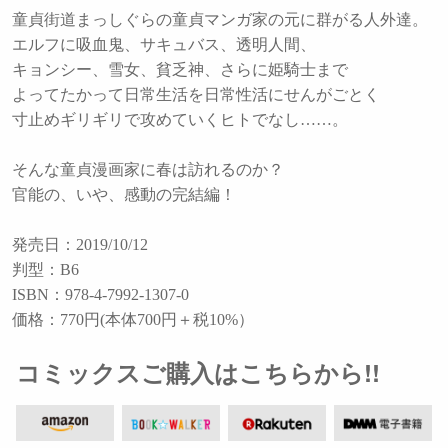
童貞街道まっしぐらの童貞マンガ家の元に群がる人外達。
エルフに吸血鬼、サキュバス、透明人間、
キョンシー、雪女、貧乏神、さらに姫騎士まで
よってたかって日常生活を日常性活にせんがごとく
寸止めギリギリで攻めていくヒトでなし……。
そんな童貞漫画家に春は訪れるのか？
官能の、いや、感動の完結編！
発売日：2019/10/12
判型：B6
ISBN：978-4-7992-1307-0
価格：770円(本体700円＋税10%）
コミックスご購入はこちらから!!