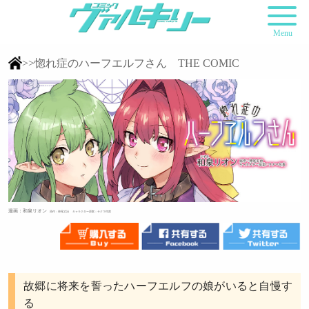
Menu
>>惚れ症のハーフエルフさん THE COMIC
漫画：和泉リオン
原作：神尾丈治
キャラクター原案：サクマ伺貴
故郷に将来を誓ったハーフエルフの娘がいると自慢す
る