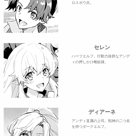
ロスボウ兵。
セレン
ハーフエルフ。行動力抜群なアンデ
ィの押しかけ雌奴隷。
ディアーネ
アンディ直属の上司。戦神の二つ名
を持つダークエルフ。