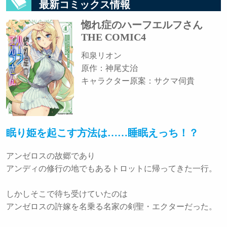
最新コミックス情報
惚れ症のハーフエルフさん
THE COMIC4
和泉リオン
原作：神尾丈治
キャラクター原案：サクマ伺貴
眠り姫を起こす方法は……睡眠えっち！？
アンゼロスの故郷であり
アンディの修行の地でもあるトロットに帰ってきた一行。
しかしそこで待ち受けていたのは
アンゼロスの許嫁を名乗る名家の剣聖・エクターだった。