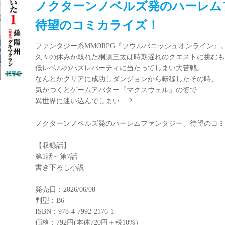
ノクターンノベルズ発のハーレム
待望のコミカライズ！
ファンタジー系MMORPG『ソウルバニッシュオンライン』
久々の休みが取れた桐須三太は時期遅れのクエストに挑むも
低レベルのハズレパーティに当たってしまい大苦戦。
なんとかクリアに成功しダンジョンから転移したその時、
気がつくとゲームアバター『マクスウェル』の姿で
異世界に迷い込んでしまい…？
ノクターンノベルズ発のハーレムファンタジー、待望のコミ
【収録話】
第1話～第7話
書き下ろし小説
発売日：2026/06/08
判型：B6
ISBN：978-4-7992-2176-1
価格：792円(本体720円＋税10%）