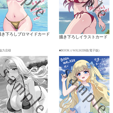
描き下ろしブロマイドカード
描き下ろしイラストカード
協力店様
BOOK☆WALKER様(電子版)