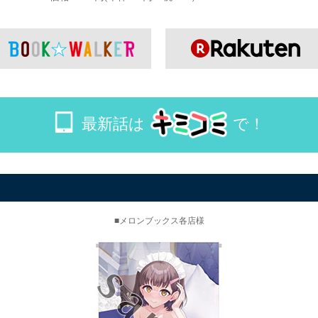
最新話は
で！
メロンブックス各店様