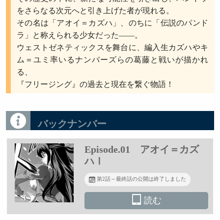
をさらなる次元へと引き上げた者が現れる。
その名は「アオイ＝カズハ」、のちに「伝説のパンド
ラ」と称えられる少女だった――。
ウェストゼネティックスを舞台に、編入生カズハやキ
ム＝ユミ率いるナンバーズらの葛藤と戦いが描かれ
る、
『フリージング』の過去と現在を繋ぐ物語！
バックナンバー
Episode.01 アオイ＝カズ
ハⅠ
第2話～最終話の公開は終了しました
読む