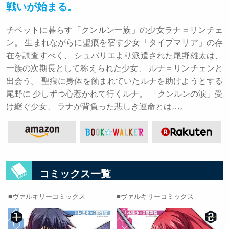
戦いが始まる。
チベットに暮らす「クンルン一族」の少女ラナ＝リンチェ
ン。 生まれながらに聖痕を宿す少女「タイプマリア」の存
在を調査すべく、 シュバリエより派遣された尾野雄太は、
一族の次期長として称えられた少女、 ルナ＝リンチェンと
出会う。 聖痕に身体を蝕まれていたルナを助けようとする
尾野に 少しずつ心惹かれて行くルナ。 「クンルンの涙」受
け継ぐ少女、 ラナが背負った悲しき運命とは…。
コミックス一覧
ヴァルキリーコミックス
ヴァルキリーコミックス